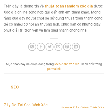
Trên đây là thông tin về
thuật toán random xóc đĩa
được
Xóc đĩa online tổng hợp gửi đến anh em tham khảo. Mong
rằng qua đây người chơi sẽ sử dụng thuật toán thành công
để có nhiều cơ hội ăn thưởng hơn. Chúc bạn có những giây
phút giải trí trọn vẹn và làm giàu nhanh chóng nhé.
Mục nhập này đã được đăng trong
Mẹo đánh xóc đĩa
. Đánh dấu trang
permalink
.
SEO
7 Lý Do Tại Sao Đánh Xóc