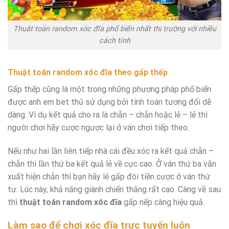
Thuật toán random xóc đĩa phổ biến nhất thị trường với nhiều
cách tính
Thuật toán random xóc đĩa theo gấp thếp
Gấp thếp cũng là một trong những phương pháp phổ biến
được anh em bet thủ sử dụng bởi tính toán tương đối dễ
dàng. Ví dụ kết quả cho ra là chẵn – chẵn hoặc lẻ – lẻ thì
người chơi hãy cược ngược lại ở ván chơi tiếp theo.
Nếu như hai lần liên tiếp nhà cái đều xóc ra kết quả chẵn –
chẵn thì lần thứ ba kết quả lẻ về cực cao. Ở ván thứ ba vẫn
xuất hiện chẵn thì bạn hãy lẻ gấp đôi tiền cược ở ván thứ
tư. Lúc này, khả năng giành chiến thắng rất cao. Càng về sau
thì
thuật toán random xóc đĩa
gấp nếp càng hiệu quả.
Làm sao để chơi xóc đĩa trực tuyến luôn