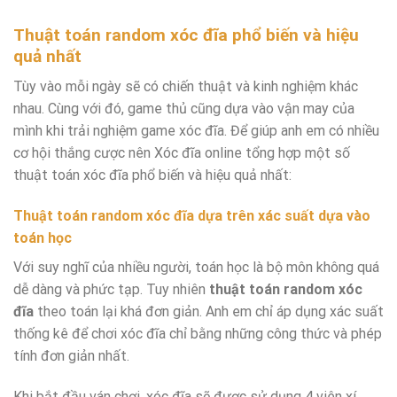
Thuật toán random xóc đĩa phổ biến và hiệu
quả nhất
Tùy vào mỗi ngày sẽ có chiến thuật và kinh nghiệm khác
nhau. Cùng với đó, game thủ cũng dựa vào vận may của
mình khi trải nghiệm game xóc đĩa. Để giúp anh em có nhiều
cơ hội thắng cược nên Xóc đĩa online tổng hợp một số
thuật toán xóc đĩa phổ biến và hiệu quả nhất:
Thuật toán random xóc đĩa dựa trên xác suất dựa vào
toán học
Với suy nghĩ của nhiều người, toán học là bộ môn không quá
dễ dàng và phức tạp. Tuy nhiên
thuật toán random xóc
đĩa
theo toán lại khá đơn giản. Anh em chỉ áp dụng xác suất
thống kê để chơi xóc đĩa chỉ bằng những công thức và phép
tính đơn giản nhất.
Khi bắt đầu ván chơi, xóc đĩa sẽ được sử dụng 4 viên xí