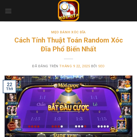
Chuyển
đến
nội
dung
MẸO ĐÁNH XÓC ĐĨA
Cách Tính Thuật Toán Random Xóc
Đĩa Phổ Biến Nhất
ĐÃ ĐĂNG TRÊN
THÁNG 9 22, 2025
BỞI
SEO
22
Th9