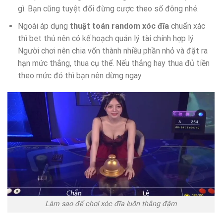
gì. Bạn cũng tuyệt đối đừng cược theo số đông nhé.
Ngoài áp dụng
thuật toán random xóc đĩa
chuẩn xác
thì bet thủ nên có kế hoạch quản lý tài chính hợp lý.
Người chơi nên chia vốn thành nhiều phần nhỏ và đặt ra
hạn mức thắng, thua cụ thể. Nếu thắng hay thua đủ tiền
theo mức đó thì bạn nên dừng ngay.
Làm sao để chơi xóc đĩa luôn thắng đậm