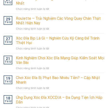
Tựa
Hấp
Th12
Nhất
Chơi
Game
Dẫn
Chức năng bình luận bị tắt
ở
Bài
Hàng
Xóc
Đổi
Đầu
Đĩa
Roulette – Trải Nghiệm Các Vòng Quay Chân Thật
Thưởng
29
2026
Truyền
Với
Th12
Nhất Hiện Nay
Thống
Quy
Chức năng bình luận bị tắt
ở
XOCDIA
Luật
Roulette
–
Vô
–
Xóc Đĩa Bịp Là Gì – Nghiên Cứu Kỹ Càng Để Tránh
Cửa
27
Cùng
Trải
Cược
Th12
Thiệt Hại
Thú
Nghiệm
Tối
Vị
Chức năng bình luận bị tắt
ở
Các
Ưu
Xóc
Vòng
Nhất
Đĩa
Kinh Nghiệm Chơi Xóc Đĩa Mạng Giúp Kiểm Soát Mọi
Quay
21
Bịp
Chân
Th12
Ván Bài
Là
Thật
Chức năng bình luận bị tắt
ở
Gì
Nhất
Kinh
–
Hiện
Nghiệm
Chơi Xóc Đĩa Bị Phạt Bao Nhiêu Tiền? – Cập Nhật
Nghiên
19
Nay
Chơi
Cứu
Th12
Nhanh
Xóc
Kỹ
Chức năng bình luận bị tắt
ở
Đĩa
Càng
Chơi
Mạng
Để
Xóc
Ứng Dụng Xóc Đĩa XOCDIA – Đa Dạng Tiện Ích Hấp
Giúp
18
Tránh
Đĩa
Kiểm
Th12
Dẫn
Thiệt
Bị
Soát
Hại
Chức năng bình luận bị tắt
ở