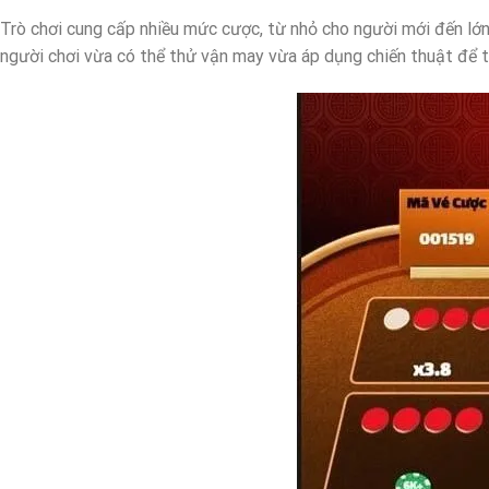
Trò chơi cung cấp nhiều mức cược, từ nhỏ cho người mới đến lớn
người chơi vừa có thể thử vận may vừa áp dụng chiến thuật để t