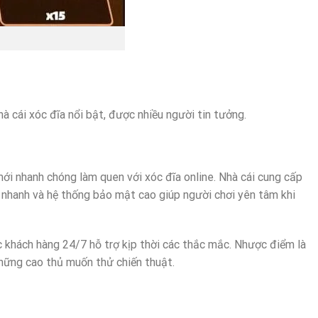
nhà cái xóc đĩa nổi bật, được nhiều người tin tưởng.
mới nhanh chóng làm quen với xóc đĩa online. Nhà cái cung cấp
n nhanh và hệ thống bảo mật cao giúp người chơi yên tâm khi
c khách hàng 24/7 hỗ trợ kịp thời các thắc mắc. Nhược điểm là
hững cao thủ muốn thử chiến thuật.