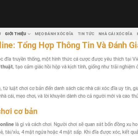
Ủ
GIỚI THIỆU
MẸO ĐÁNH XÓC ĐĨA
TIN TỨC
NHÀ CÁI XÓC ĐĨA
line: Tổng Hợp Thông Tin Và Đánh G
óc đĩa truyền thống, một hình thức cá cược được yêu thích tại 
 thuật
, tạo cảm giác hồi hộp và kịch tính, giống như trải nghiệm
e
, từ luật chơi cơ bản đến danh sách các nhà cái xóc đĩa uy tín, 
nhà cái, mẹo chơi, và lời khuyên dành cho cả người mới và cao th
chơi cơ bản
 online
là gì và cách chơi. Người chơi sẽ quan sát bốn đồng xu h
ẻ, tài/xỉu, 4 mặt ngửa hoặc 4 mặt sấp. Khi đĩa được xóc, kết q