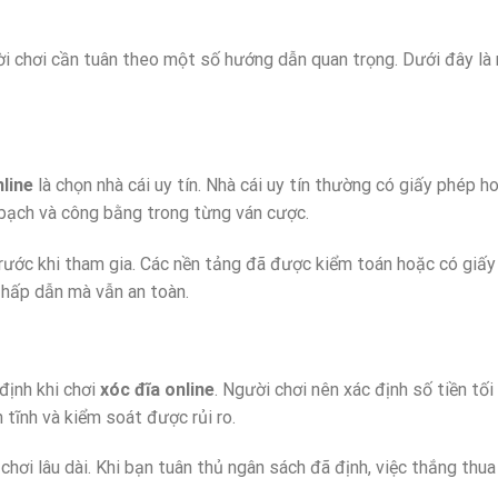
ười chơi cần tuân theo một số hướng dẫn quan trọng. Dưới đây là
nline
là chọn nhà cái uy tín. Nhà cái uy tín thường có giấy phép
h bạch và công bằng trong từng ván cược.
trước khi tham gia. Các nền tảng đã được kiểm toán hoặc có giấy 
 hấp dẫn mà vẫn an toàn.
 định khi chơi
xóc đĩa online
. Người chơi nên xác định số tiền tố
h tĩnh và kiểm soát được rủi ro.
 chơi lâu dài. Khi bạn tuân thủ ngân sách đã định, việc thắng th