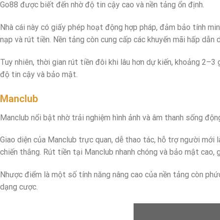
Go88 được biết đến nhờ độ tin cậy cao và nền tảng ổn định.
Nhà cái này có giấy phép hoạt động hợp pháp, đảm bảo tính minh
nạp và rút tiền. Nền tảng còn cung cấp các khuyến mãi hấp dẫn 
Tuy nhiên, thời gian rút tiền đôi khi lâu hơn dự kiến, khoảng 2
độ tin cậy và bảo mật.
Manclub
Manclub nổi bật nhờ trải nghiệm hình ảnh và âm thanh sống độn
Giao diện của Manclub trực quan, dễ thao tác, hỗ trợ người mới
chiến thắng. Rút tiền tại Manclub nhanh chóng và bảo mật cao, gi
Nhược điểm là một số tính năng nâng cao của nền tảng còn phức 
dạng cược.