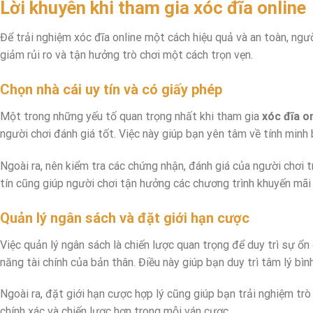
Lời khuyên khi tham gia xóc đĩa online
Để trải nghiệm xóc đĩa online một cách hiệu quả và an toàn, ng
giảm rủi ro và tận hưởng trò chơi một cách trọn vẹn.
Chọn nhà cái uy tín và có giấy phép
Một trong những yếu tố quan trọng nhất khi tham gia
xóc đĩa o
người chơi đánh giá tốt. Việc này giúp bạn yên tâm về tính min
Ngoài ra, nên kiểm tra các chứng nhận, đánh giá của người chơi 
tín cũng giúp người chơi tận hưởng các chương trình khuyến mãi
Quản lý ngân sách và đặt giới hạn cược
Việc quản lý ngân sách là chiến lược quan trọng để duy trì sự ổn
năng tài chính của bản thân. Điều này giúp bạn duy trì tâm lý bìn
Ngoài ra, đặt giới hạn cược hợp lý cũng giúp bạn trải nghiệm trò
chính xác và chiến lược hơn trong mỗi ván cược.