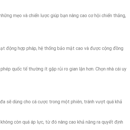
 những mẹo và chiến lược giúp bạn nâng cao cơ hội chiến thắng,
 hoạt động hợp pháp, hệ thống bảo mật cao và được cộng đồng
phép quốc tế thường ít gặp rủi ro gian lận hơn. Chọn nhà cái uy
i đa sẽ dùng cho cá cược trong một phiên, tránh vượt quá khả
ua không còn quá áp lực, từ đó nâng cao khả năng ra quyết định