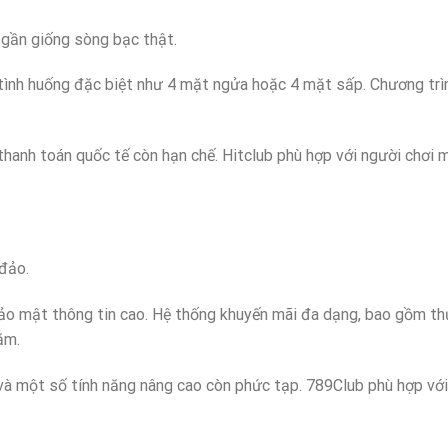
 gần giống sòng bạc thật.
 tình huống đặc biệt như 4 mặt ngửa hoặc 4 mặt sấp. Chương trìn
hanh toán quốc tế còn hạn chế. Hitclub phù hợp với người chơi 
 đảo.
bảo mật thông tin cao. Hệ thống khuyến mãi đa dạng, bao gồm thư
ăm.
 và một số tính năng nâng cao còn phức tạp. 789Club phù hợp với