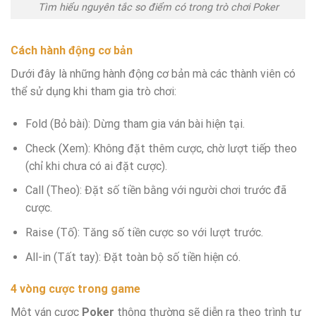
Tìm hiểu nguyên tắc so điểm có trong trò chơi Poker
Cách hành động cơ bản
Dưới đây là những hành động cơ bản mà các thành viên có
thể sử dụng khi tham gia trò chơi:
Fold (Bỏ bài): Dừng tham gia ván bài hiện tại.
Check (Xem): Không đặt thêm cược, chờ lượt tiếp theo
(chỉ khi chưa có ai đặt cược).
Call (Theo): Đặt số tiền bằng với người chơi trước đã
cược.
Raise (Tố): Tăng số tiền cược so với lượt trước.
All-in (Tất tay): Đặt toàn bộ số tiền hiện có.
4 vòng cược trong game
Một ván cược
Poker
thông thường sẽ diễn ra theo trình tự