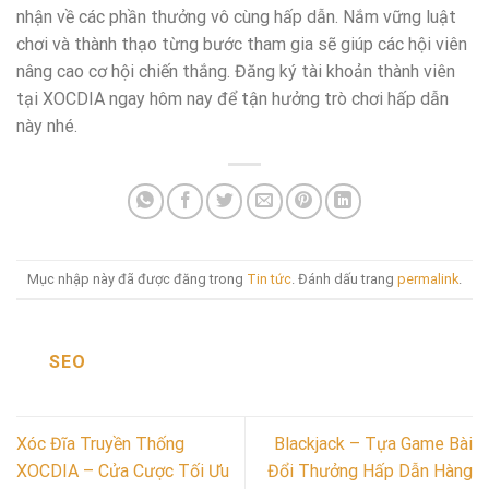
nhận về các phần thưởng vô cùng hấp dẫn. Nắm vững luật
chơi và thành thạo từng bước tham gia sẽ giúp các hội viên
nâng cao cơ hội chiến thắng. Đăng ký tài khoản thành viên
tại XOCDIA ngay hôm nay để tận hưởng trò chơi hấp dẫn
này nhé.
Mục nhập này đã được đăng trong
Tin tức
. Đánh dấu trang
permalink
.
SEO
Xóc Đĩa Truyền Thống
Blackjack – Tựa Game Bài
XOCDIA – Cửa Cược Tối Ưu
Đổi Thưởng Hấp Dẫn Hàng