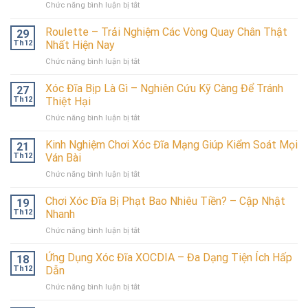
Chức năng bình luận bị tắt
ở
Bài
Hàng
Xóc
Đổi
Đầu
Đĩa
Roulette – Trải Nghiệm Các Vòng Quay Chân Thật
Thưởng
29
2026
Truyền
Với
Th12
Nhất Hiện Nay
Thống
Quy
Chức năng bình luận bị tắt
ở
XOCDIA
Luật
Roulette
–
Vô
–
Xóc Đĩa Bịp Là Gì – Nghiên Cứu Kỹ Càng Để Tránh
Cửa
27
Cùng
Trải
Cược
Th12
Thiệt Hại
Thú
Nghiệm
Tối
Vị
Chức năng bình luận bị tắt
ở
Các
Ưu
Xóc
Vòng
Nhất
Đĩa
Kinh Nghiệm Chơi Xóc Đĩa Mạng Giúp Kiểm Soát Mọi
Quay
21
Bịp
Chân
Th12
Ván Bài
Là
Thật
Chức năng bình luận bị tắt
ở
Gì
Nhất
Kinh
–
Hiện
Nghiệm
Chơi Xóc Đĩa Bị Phạt Bao Nhiêu Tiền? – Cập Nhật
Nghiên
19
Nay
Chơi
Cứu
Th12
Nhanh
Xóc
Kỹ
Chức năng bình luận bị tắt
ở
Đĩa
Càng
Chơi
Mạng
Để
Xóc
Ứng Dụng Xóc Đĩa XOCDIA – Đa Dạng Tiện Ích Hấp
Giúp
18
Tránh
Đĩa
Kiểm
Th12
Dẫn
Thiệt
Bị
Soát
Hại
Chức năng bình luận bị tắt
ở
Phạt
Mọi
Ứng
Bao
Ván