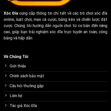
Xóc Đĩa
cung cấp thông tin chi tiết về các trò chơi xóc đĩa
online, luật chơi, mẹo cá cược, bảng kèo và chiến lược đặt
cược. Chúng tôi hướng dẫn người chơi từ cơ bản đến nâng
cao, giúp bạn trải nghiệm xóc đĩa trực tuyến an toàn, công
bằng và hấp dẫn.
Về Chúng Tôi
Giới thiệu
Chính sách bảo mật
Câu hỏi thường gặp
Liên hệ
Tác giả Xóc Đĩa