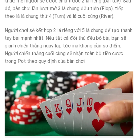
khác, mỗi người sẽ được chia trước 2 lá riêng (bài tẩy). Sau
đó, bàn chơi lần lượt mở 3 lá chung đầu tiên (Flop), tiếp
theo là lá chung thứ 4 (Turn) và lá cuối cùng (River).
Người chơi sẽ kết hợp 2 lá riêng với 5 lá chung để tạo thành
tay bài mạnh nhất. Nếu tất cả đối thủ đều bỏ bài, bạn sẽ
giành chiến thắng ngay lập tức mà không cần so điểm.
Người chiến thắng cuối cùng sẽ nhận toàn bộ tiền cược
trong Pot theo quy định của bàn chơi.