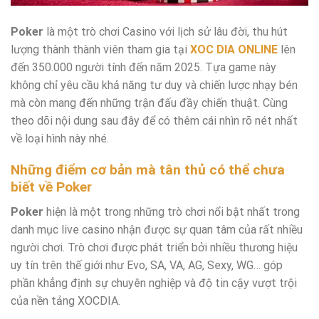
Poker
là một trò chơi Casino với lịch sử lâu đời, thu hút
lượng thành thành viên tham gia tại
XOC DIA ONLINE
lên
đến 350.000 người tính đến năm 2025. Tựa game này
không chỉ yêu cầu khả năng tư duy và chiến lược nhạy bén
mà còn mang đến những trận đấu đầy chiến thuật. Cùng
theo dõi nội dung sau đây để có thêm cái nhìn rõ nét nhất
về loại hình này nhé.
Những điểm cơ bản mà tân thủ có thể chưa
biết về Poker
Poker
hiện là một trong những trò chơi nổi bật nhất trong
danh mục live casino nhận được sự quan tâm của rất nhiều
người chơi. Trò chơi được phát triển bởi nhiều thương hiệu
uy tín trên thế giới như Evo, SA, VA, AG, Sexy, WG… góp
phần khẳng định sự chuyên nghiệp và độ tin cậy vượt trội
của nền tảng XOCDIA.