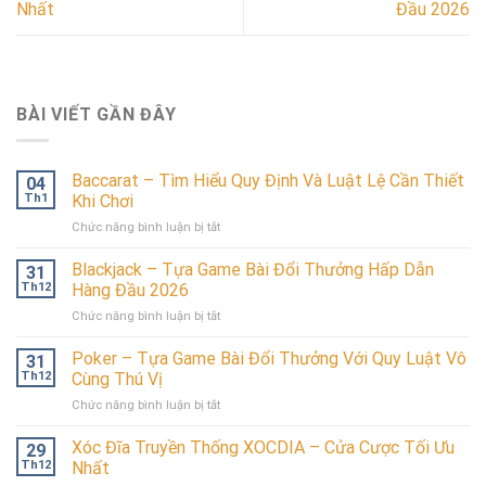
Nhất
Đầu 2026
BÀI VIẾT GẦN ĐÂY
Baccarat – Tìm Hiểu Quy Định Và Luật Lệ Cần Thiết
04
Th1
Khi Chơi
Chức năng bình luận bị tắt
ở
Baccarat
–
Blackjack – Tựa Game Bài Đổi Thưởng Hấp Dẫn
31
Tìm
Th12
Hàng Đầu 2026
Hiểu
Chức năng bình luận bị tắt
ở
Quy
Blackjack
Định
–
Poker – Tựa Game Bài Đổi Thưởng Với Quy Luật Vô
Và
31
Tựa
Luật
Th12
Cùng Thú Vị
Game
Lệ
Chức năng bình luận bị tắt
ở
Bài
Cần
Poker
Đổi
Thiết
–
Xóc Đĩa Truyền Thống XOCDIA – Cửa Cược Tối Ưu
Thưởng
29
Khi
Tựa
Hấp
Th12
Nhất
Chơi
Game
Dẫn