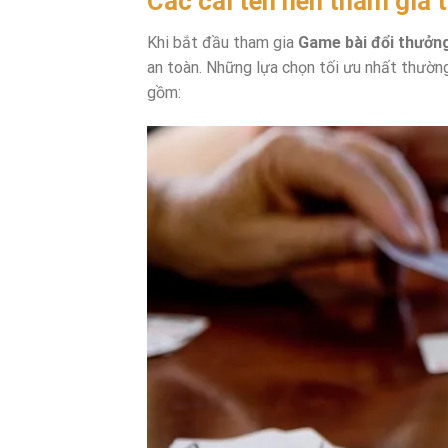
Các cái tên nên tham gia 
Khi bắt đầu tham gia
Game bài đổi thưởn
an toàn. Những lựa chọn tối ưu nhất thườn
gồm: