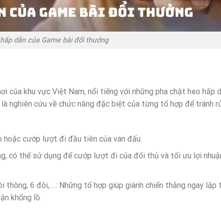
 hấp dẫn của Game bài đổi thưởng
ơi của khu vực Việt Nam, nổi tiếng với những pha chặt heo hấp d
 là nghiên cứu về chức năng đặc biệt của từng tổ hợp để tránh rủ
o hoặc cướp lượt đi đầu tiên của ván đấu.
g, có thể sử dụng để cướp lượt đi của đối thủ và tối ưu lợi nhuậ
i thông, 6 đôi,….: Những tổ hợp giúp giành chiến thắng ngay lập 
ận khổng lồ.