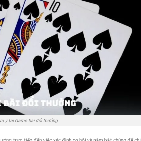
ưu ý tại Game bài đổi thưởng
hưởng trực tiếp đến việc xác định cơ hội và nắm bắt chúng để ch