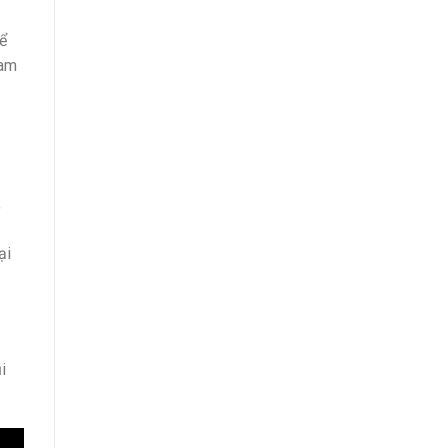
ể
ham
,
ại
i