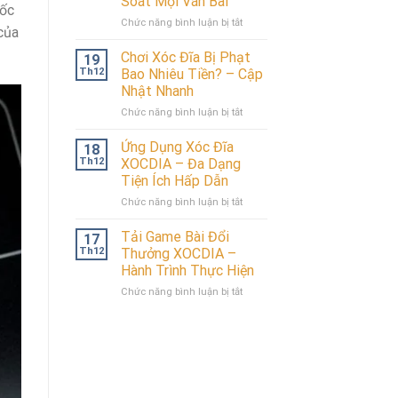
Soát Mọi Ván Bài
uốc
Gì
Hiện
Chức năng bình luận bị tắt
ở
–
Nay
của
Kinh
Nghiên
Nghiệm
Cứu
Chơi Xóc Đĩa Bị Phạt
19
Chơi
Kỹ
Th12
Bao Nhiêu Tiền? – Cập
Xóc
Càng
Nhật Nhanh
Đĩa
Để
Chức năng bình luận bị tắt
ở
Mạng
Tránh
Chơi
Giúp
Thiệt
Xóc
Kiểm
Ứng Dụng Xóc Đĩa
Hại
18
Đĩa
Soát
Th12
XOCDIA – Đa Dạng
Bị
Mọi
Tiện Ích Hấp Dẫn
Phạt
Ván
Chức năng bình luận bị tắt
ở
Bao
Bài
Ứng
Nhiêu
Dụng
Tiền?
Tải Game Bài Đổi
17
Xóc
–
Th12
Thưởng XOCDIA –
Đĩa
Cập
Hành Trình Thực Hiện
XOCDIA
Nhật
Chức năng bình luận bị tắt
ở
–
Nhanh
Tải
Đa
Game
Dạng
Bài
Tiện
Đổi
Ích
Thưởng
Hấp
XOCDIA
Dẫn
–