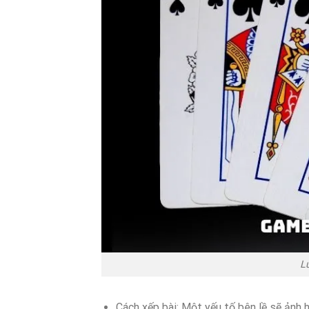
L
Cách xếp bài: Một yếu tố bên lề sẽ ảnh 